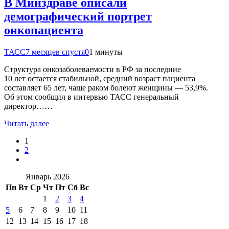
В Минздраве описали
демографический портрет
онкопациента
ТАСС
7 месяцев спустя
0
1 минуты
Структура онкозаболеваемости в РФ за последние
10 лет остается стабильной, средний возраст пациента
составляет 65 лет, чаще раком болеют женщины — 53,9%.
Об этом сообщил в интервью ТАСС генеральный
директор……
Читать далее
1
2
Январь 2026
Пн
Вт
Ср
Чт
Пт
Сб
Вс
1
2
3
4
5
6
7
8
9
10
11
12
13
14
15
16
17
18