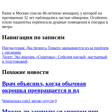
Ранее в Москве спасли 46-летнюю женщину, у которой на
протяжении 32 лет наблюдались частые обмороки. Особенно
плохо пациентка переносила душные помещения и поездки в
метро.
Навигация по записям
Предыдущая:
Два бизнеса Тимати закрываются из-за проблем
с органами
Далее:
Экс-вратарь «Спартака»: Соболев наглый, настырный
и толстокожий
Похожие новости
Врач объяснил, когда обычная
окрошка превращается в яд
Чемпионат.com
1 месяц спустя
0
Можно ли заниматься спортом при