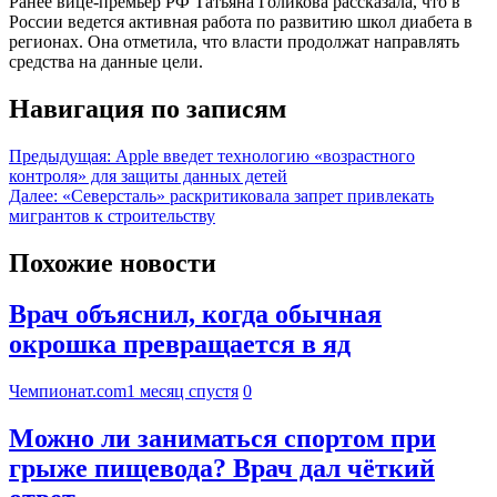
Ранее вице-премьер РФ Татьяна Голикова рассказала, что в
России ведется активная работа по развитию школ диабета в
регионах. Она отметила, что власти продолжат направлять
средства на данные цели.
Навигация по записям
Предыдущая:
Apple введет технологию «возрастного
контроля» для защиты данных детей
Далее:
«Северсталь» раскритиковала запрет привлекать
мигрантов к строительству
Похожие новости
Врач объяснил, когда обычная
окрошка превращается в яд
Чемпионат.com
1 месяц спустя
0
Можно ли заниматься спортом при
грыже пищевода? Врач дал чёткий