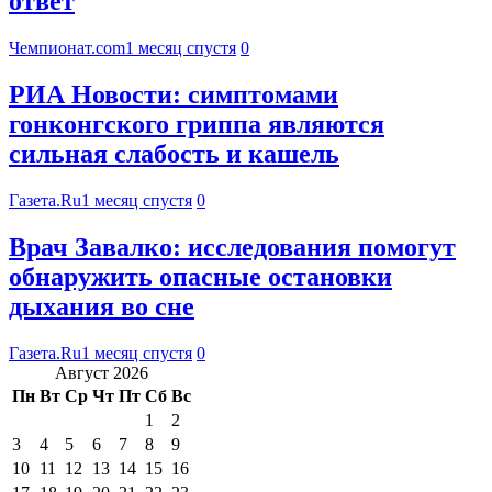
ответ
Чемпионат.com
1 месяц спустя
0
РИА Новости: симптомами
гонконгского гриппа являются
сильная слабость и кашель
Газета.Ru
1 месяц спустя
0
Врач Завалко: исследования помогут
обнаружить опасные остановки
дыхания во сне
Газета.Ru
1 месяц спустя
0
Август 2026
Пн
Вт
Ср
Чт
Пт
Сб
Вс
1
2
3
4
5
6
7
8
9
10
11
12
13
14
15
16