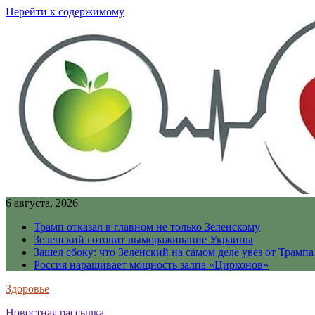
Перейти к содержимому
6 августа, 2026
Трамп отказал в главном не только Зеленскому
Зеленский готовит вымораживание Украины
Зашел сбоку: что Зеленский на самом деле увез от Трампа
Россия наращивает мощность залпа «Цирконов»
Здоровье
Новостная рассылка