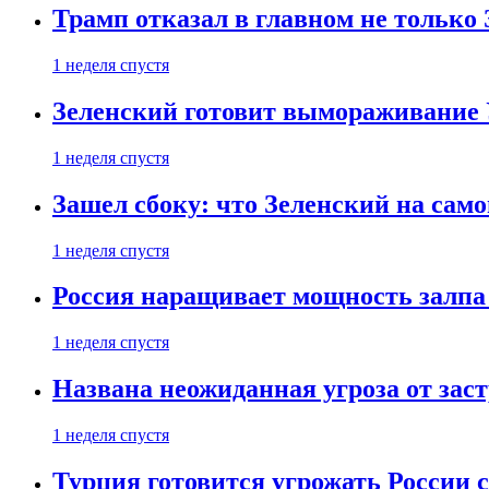
Трамп отказал в главном не только
1 неделя спустя
Зеленский готовит вымораживание
1 неделя спустя
Зашел сбоку: что Зеленский на само
1 неделя спустя
Россия наращивает мощность залпа
1 неделя спустя
Названа неожиданная угроза от зас
1 неделя спустя
Турция готовится угрожать России 