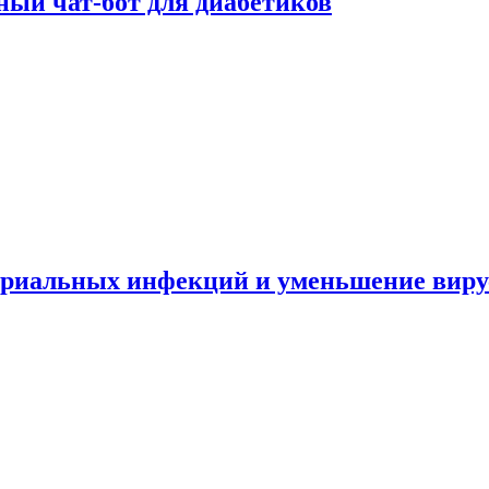
ный чат-бот для диабетиков
териальных инфекций и уменьшение вир