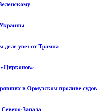
 Зеленскому
 Украины
м деле увез от Трампа
 «Цирконов»
трявших в Ормузском проливе судов
с Северо-Запада