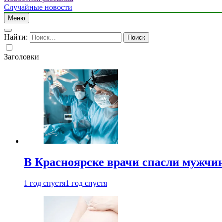
Случайные новости
Меню
Найти:
Заголовки
В Красноярске врачи спасли мужчи
1 год спустя
1 год спустя