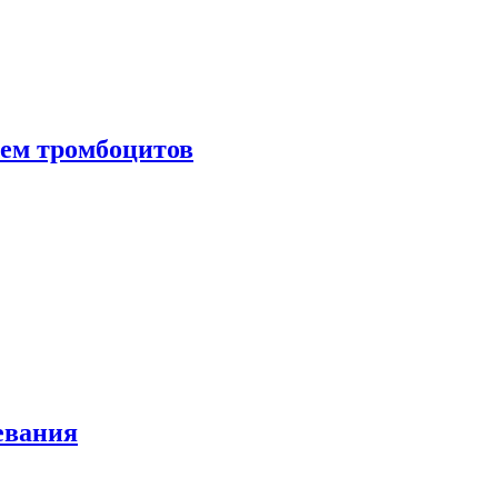
нем тромбоцитов
евания