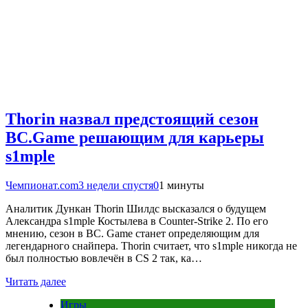
Thorin назвал предстоящий сезон
BC.Game решающим для карьеры
s1mple
Чемпионат.com
3 недели спустя
0
1 минуты
Аналитик Дункан Thorin Шилдс высказался о будущем
Александра s1mple Костылева в Counter-Strike 2. По его
мнению, сезон в BC. Game станет определяющим для
легендарного снайпера. Thorin считает, что s1mple никогда не
был полностью вовлечён в CS 2 так, ка…
Читать далее
Игры