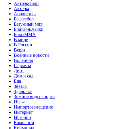
Автоэксперт
Актеры
Аналитика
Баскетбол
Безумный мир
Биатлон/Лыжи
Бокс/MMA
В мире
В России
Вещи
Военные новости
Волейбол
Гаджеты
Дети
Дом и сад
Еда
Звёзды
Здоровье
Зимние виды спорта
Игры
Импортозамещение
Интернет
Истории
Компании
Криминал