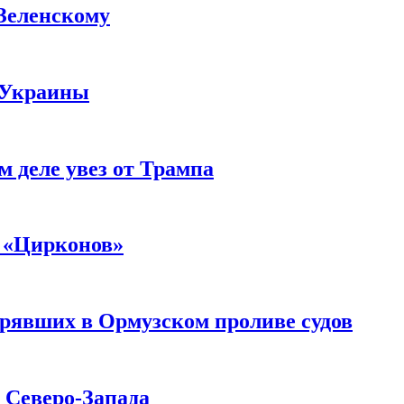
 Зеленскому
 Украины
м деле увез от Трампа
 «Цирконов»
трявших в Ормузском проливе судов
с Северо-Запада