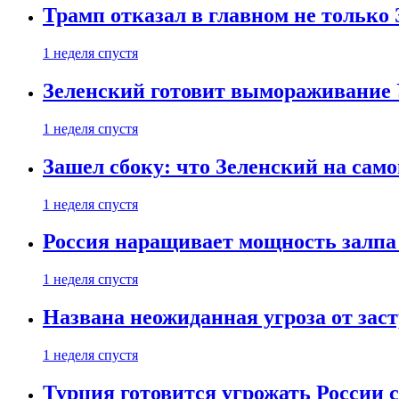
Трамп отказал в главном не только
1 неделя спустя
Зеленский готовит вымораживание
1 неделя спустя
Зашел сбоку: что Зеленский на само
1 неделя спустя
Россия наращивает мощность залпа
1 неделя спустя
Названа неожиданная угроза от зас
1 неделя спустя
Турция готовится угрожать России 