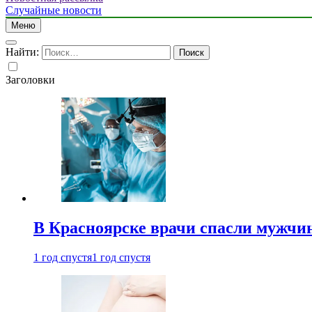
Случайные новости
Меню
Найти:
Заголовки
В Красноярске врачи спасли мужчи
1 год спустя
1 год спустя