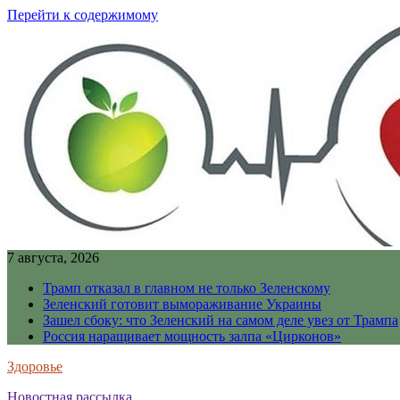
Перейти к содержимому
7 августа, 2026
Трамп отказал в главном не только Зеленскому
Зеленский готовит вымораживание Украины
Зашел сбоку: что Зеленский на самом деле увез от Трампа
Россия наращивает мощность залпа «Цирконов»
Здоровье
Новостная рассылка