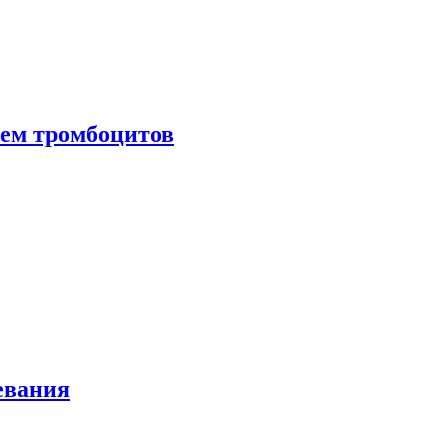
нем тромбоцитов
евания