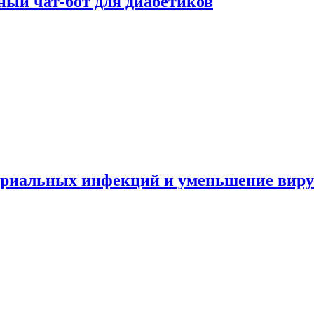
ный чат-бот для диабетиков
териальных инфекций и уменьшение вир