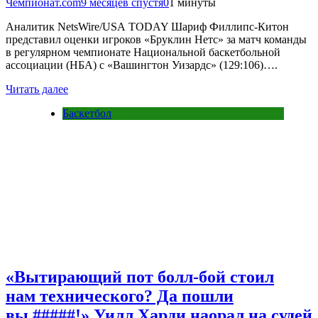
Чемпионат.com
9 месяцев спустя
0
1 минуты
Аналитик NetsWire/USA TODAY Шариф Филлипс-Китон
представил оценки игроков «Бруклин Нетс» за матч команды
в регулярном чемпионате Национальной баскетбольной
ассоциации (НБА) с «Вашингтон Уизардс» (129:106)….
Читать далее
Баскетбол
«Вытирающий пот болл-бой стоил
нам технического? Да пошли
вы #####!» Уилл Харди наорал на судей