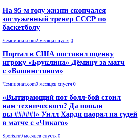
На 95-м году жизни скончался
заслуженный тренер СССР по
баскетболу
Чемпионат.com
2 месяца спустя
0
Портал в США поставил оценку
игроку «Бруклина» Дёмину за матч
с «Вашингтоном»
Чемпионат.com
9 месяцев спустя
0
«Вытирающий пот болл-бой стоил
нам технического? Да пошли
вы #####!» Уилл Харди наорал на судей
в матче с «Чикаго»
Sports.ru
9 месяцев спустя
0