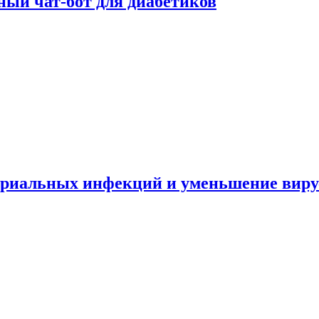
ный чат-бот для диабетиков
териальных инфекций и уменьшение вир