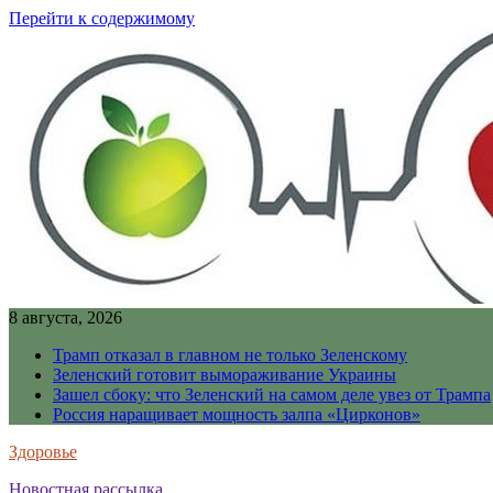
Перейти к содержимому
8 августа, 2026
Трамп отказал в главном не только Зеленскому
Зеленский готовит вымораживание Украины
Зашел сбоку: что Зеленский на самом деле увез от Трампа
Россия наращивает мощность залпа «Цирконов»
Здоровье
Новостная рассылка