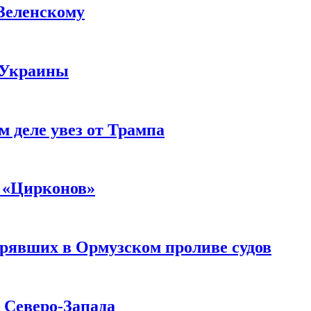
 Зеленскому
 Украины
м деле увез от Трампа
 «Цирконов»
трявших в Ормузском проливе судов
с Северо-Запада