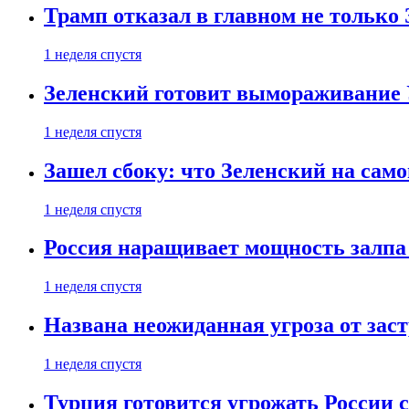
Трамп отказал в главном не только
1 неделя спустя
Зеленский готовит вымораживание
1 неделя спустя
Зашел сбоку: что Зеленский на само
1 неделя спустя
Россия наращивает мощность залпа
1 неделя спустя
Названа неожиданная угроза от зас
1 неделя спустя
Турция готовится угрожать России 