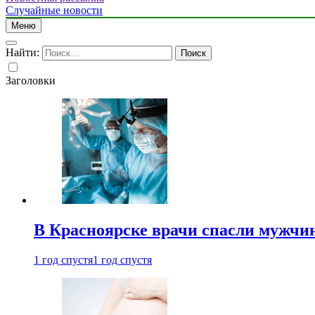
Случайные новости
Меню
Найти:
Заголовки
В Красноярске врачи спасли мужчи
1 год спустя
1 год спустя