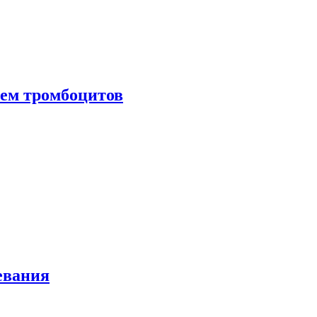
нем тромбоцитов
евания