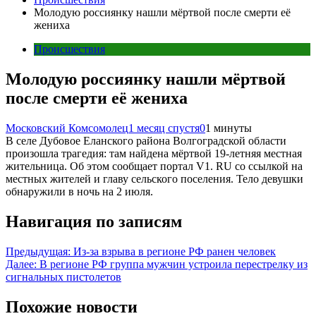
Молодую россиянку нашли мёртвой после смерти её
жениха
Происшествия
Молодую россиянку нашли мёртвой
после смерти её жениха
Московский Комсомолец
1 месяц спустя
0
1 минуты
В селе Дубовое Еланского района Волгоградской области
произошла трагедия: там найдена мёртвой 19-летняя местная
жительница. Об этом сообщает портал V1. RU со ссылкой на
местных жителей и главу сельского поселения. Тело девушки
обнаружили в ночь на 2 июля.
Навигация по записям
Предыдущая:
Из-за взрыва в регионе РФ ранен человек
Далее:
В регионе РФ группа мужчин устроила перестрелку из
сигнальных пистолетов
Похожие новости