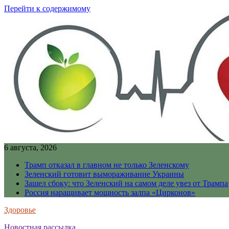
Перейти к содержимому
6 августа, 2026
Трамп отказал в главном не только Зеленскому
Зеленский готовит вымораживание Украины
Зашел сбоку: что Зеленский на самом деле увез от Трампа
Россия наращивает мощность залпа «Цирконов»
Здоровье
Новостная рассылка