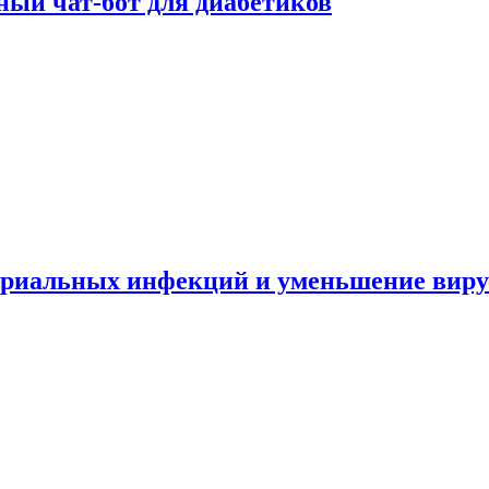
ный чат-бот для диабетиков
териальных инфекций и уменьшение вир