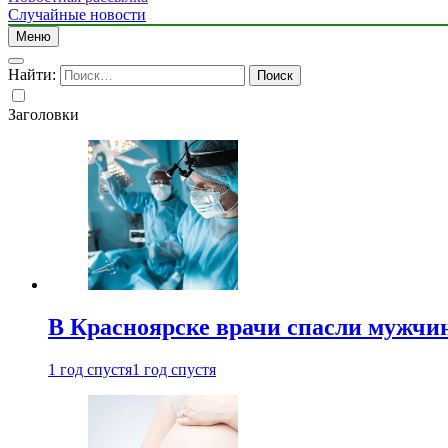
Случайные новости
Меню
Найти:
Заголовки
В Красноярске врачи спасли мужчи
1 год спустя
1 год спустя