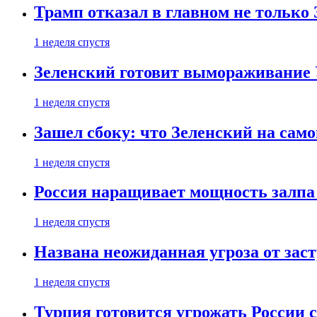
Трамп отказал в главном не только
1 неделя спустя
Зеленский готовит вымораживание
1 неделя спустя
Зашел сбоку: что Зеленский на само
1 неделя спустя
Россия наращивает мощность залпа
1 неделя спустя
Названа неожиданная угроза от зас
1 неделя спустя
Турция готовится угрожать России 