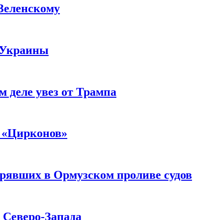
 Зеленскому
 Украины
м деле увез от Трампа
 «Цирконов»
трявших в Ормузском проливе судов
с Северо-Запада