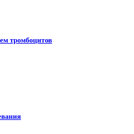
нем тромбоцитов
евания