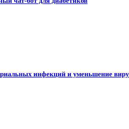
ный чат-бот для диабетиков
териальных инфекций и уменьшение вир