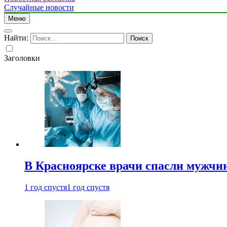
Случайные новости
Меню
Найти:
Заголовки
В Красноярске врачи спасли мужчи
1 год спустя
1 год спустя