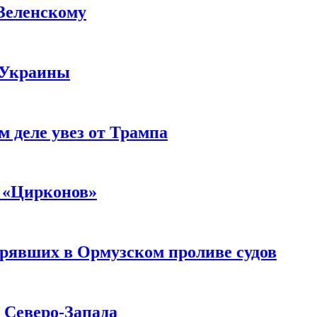
 Зеленскому
 Украины
м деле увез от Трампа
 «Цирконов»
трявших в Ормузском проливе судов
с Северо-Запада