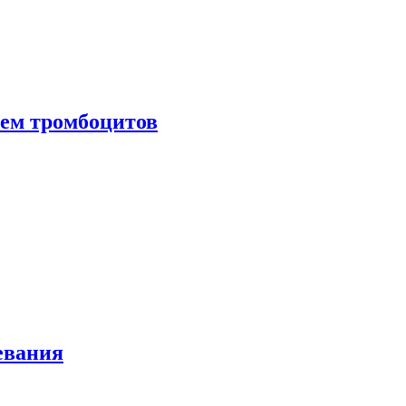
нем тромбоцитов
евания