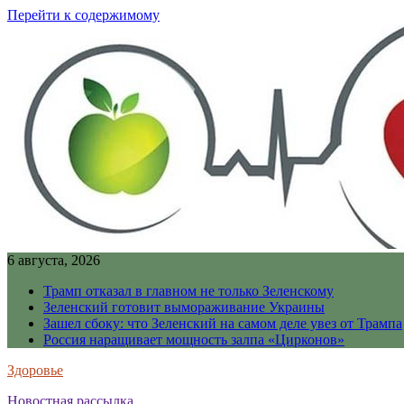
Перейти к содержимому
6 августа, 2026
Трамп отказал в главном не только Зеленскому
Зеленский готовит вымораживание Украины
Зашел сбоку: что Зеленский на самом деле увез от Трампа
Россия наращивает мощность залпа «Цирконов»
Здоровье
Новостная рассылка