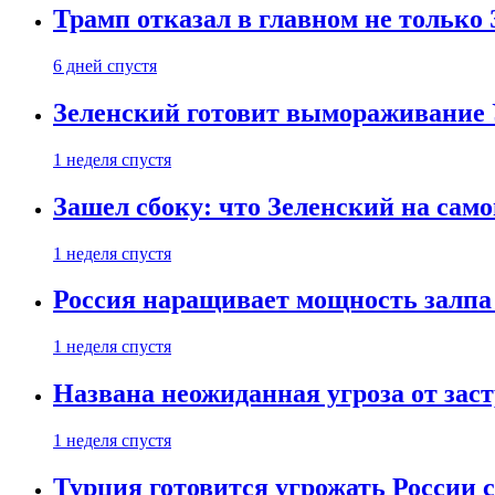
Трамп отказал в главном не только
6 дней спустя
Зеленский готовит вымораживание
1 неделя спустя
Зашел сбоку: что Зеленский на само
1 неделя спустя
Россия наращивает мощность залпа
1 неделя спустя
Названа неожиданная угроза от зас
1 неделя спустя
Турция готовится угрожать России 