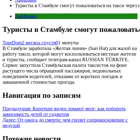
Туристы в Стамбуле смогут пожаловаться на такси через
Лайфхаки
Туристы в Стамбуле смогут пожаловатьс
TourDom
2 месяца спустя
0
1 минуты
В Стамбуле заработала «Желтая линия» (Sarı Hat) для жалоб на
работу такси, которой могут воспользоваться местные жители
и туристы, сообщает телеграм-канал RUSSIAN TÜRKIYE.
Сервис запустила Стамбульская палата таксистов на фоне
растущего числа обращений пассажиров, недовольных
поведением водителей, отказами от коротких поездок и
завышенной стоимостью проезда.
Навигация по записям
Предыдущая:
Короткие видео ломают мозг: как побороть
зависимость детей от гаджетов
Далее:
От ожога до смерти: чем грозит соприкосновение с
медузой
Похожие новости