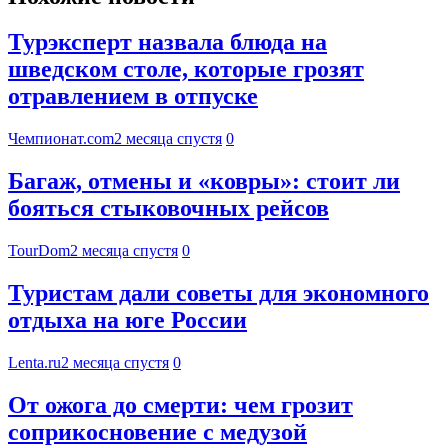
Турэксперт назвала блюда на
шведском столе, которые грозят
отравлением в отпуске
Чемпионат.com
2 месяца спустя
0
Багаж, отмены и «ковры»: стоит ли
бояться стыковочных рейсов
TourDom
2 месяца спустя
0
Туристам дали советы для экономного
отдыха на юге России
Lenta.ru
2 месяца спустя
0
От ожога до смерти: чем грозит
соприкосновение с медузой