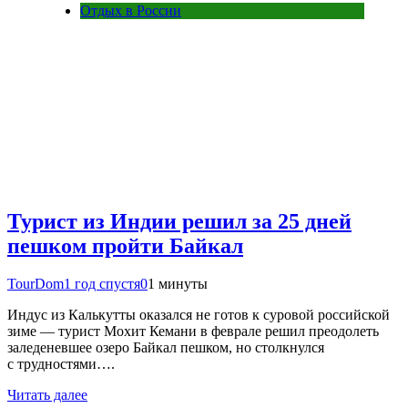
Отдых в России
Турист из Индии решил за 25 дней
пешком пройти Байкал
TourDom
1 год спустя
0
1 минуты
Индус из Калькутты оказался не готов к суровой российской
зиме — турист Мохит Кемани в феврале решил преодолеть
заледеневшее озеро Байкал пешком, но столкнулся
с трудностями….
Читать далее