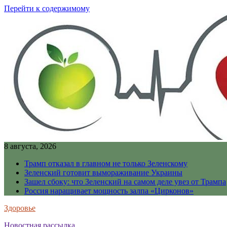
Перейти к содержимому
8 августа, 2026
Трамп отказал в главном не только Зеленскому
Зеленский готовит вымораживание Украины
Зашел сбоку: что Зеленский на самом деле увез от Трампа
Россия наращивает мощность залпа «Цирконов»
Здоровье
Новостная рассылка