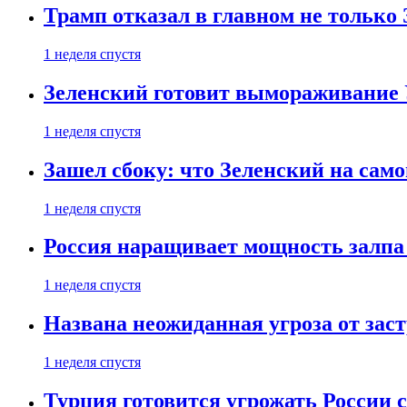
Трамп отказал в главном не только
1 неделя спустя
Зеленский готовит вымораживание
1 неделя спустя
Зашел сбоку: что Зеленский на само
1 неделя спустя
Россия наращивает мощность залпа
1 неделя спустя
Названа неожиданная угроза от зас
1 неделя спустя
Турция готовится угрожать России 