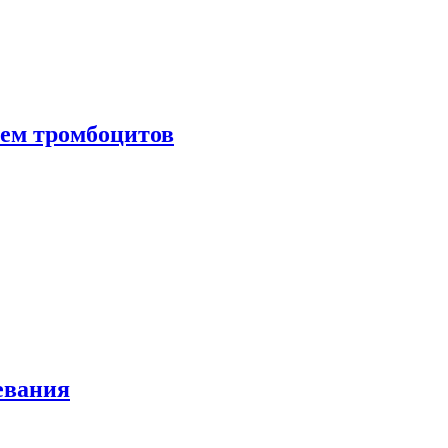
нем тромбоцитов
евания