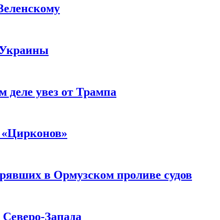
 Зеленскому
 Украины
м деле увез от Трампа
 «Цирконов»
трявших в Ормузском проливе судов
с Северо-Запада