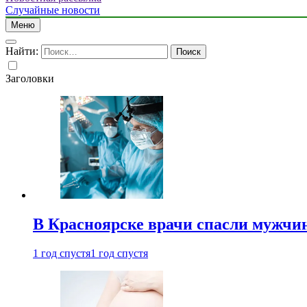
Случайные новости
Меню
Найти:
Заголовки
В Красноярске врачи спасли мужчи
1 год спустя
1 год спустя