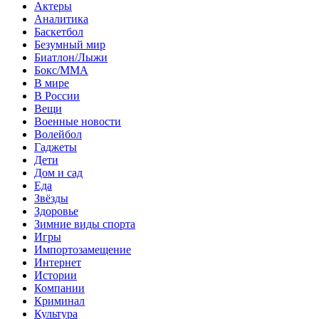
Актеры
Аналитика
Баскетбол
Безумный мир
Биатлон/Лыжи
Бокс/MMA
В мире
В России
Вещи
Военные новости
Волейбол
Гаджеты
Дети
Дом и сад
Еда
Звёзды
Здоровье
Зимние виды спорта
Игры
Импортозамещение
Интернет
Истории
Компании
Криминал
Культура