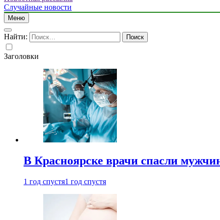
Случайные новости
Меню
Найти:
Заголовки
В Красноярске врачи спасли мужчи
1 год спустя
1 год спустя