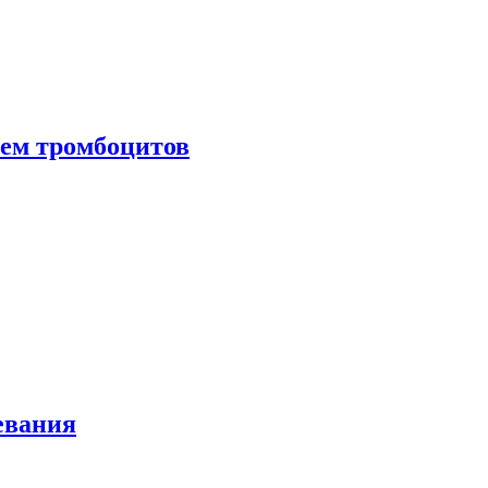
нем тромбоцитов
евания