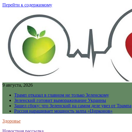
Перейти к содержимому
9 августа, 2026
Трамп отказал в главном не только Зеленскому
Зеленский готовит вымораживание Украины
Зашел сбоку: что Зеленский на самом деле увез от Трампа
Россия наращивает мощность залпа «Цирконов»
Здоровье
Новостная рассылка