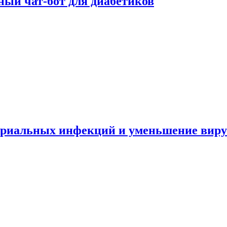
ный чат-бот для диабетиков
териальных инфекций и уменьшение вир