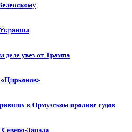
 Зеленскому
 Украины
м деле увез от Трампа
 «Цирконов»
трявших в Ормузском проливе судов
с Северо-Запада