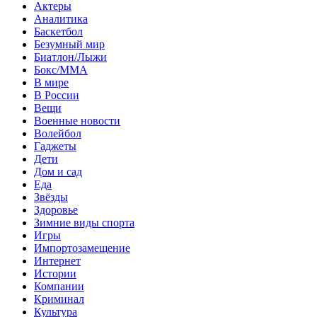
Актеры
Аналитика
Баскетбол
Безумный мир
Биатлон/Лыжи
Бокс/MMA
В мире
В России
Вещи
Военные новости
Волейбол
Гаджеты
Дети
Дом и сад
Еда
Звёзды
Здоровье
Зимние виды спорта
Игры
Импортозамещение
Интернет
Истории
Компании
Криминал
Культура