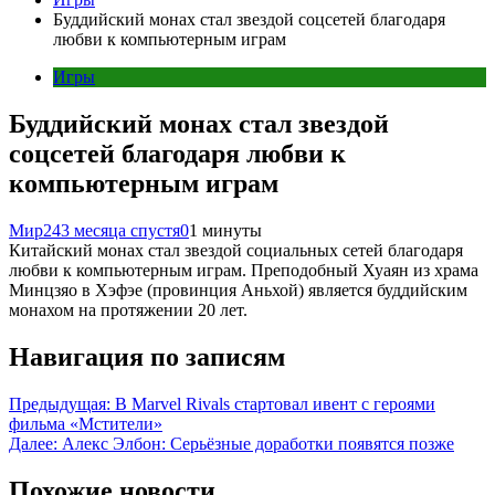
Буддийский монах стал звездой соцсетей благодаря
любви к компьютерным играм
Игры
Буддийский монах стал звездой
соцсетей благодаря любви к
компьютерным играм
Мир24
3 месяца спустя
0
1 минуты
Китайский монах стал звездой социальных сетей благодаря
любви к компьютерным играм. Преподобный Хуаян из храма
Минцзяо в Хэфэе (провинция Аньхой) является буддийским
монахом на протяжении 20 лет.
Навигация по записям
Предыдущая:
В Marvel Rivals стартовал ивент c героями
фильма «Мстители»
Далее:
Алекс Элбон: Серьёзные доработки появятся позже
Похожие новости