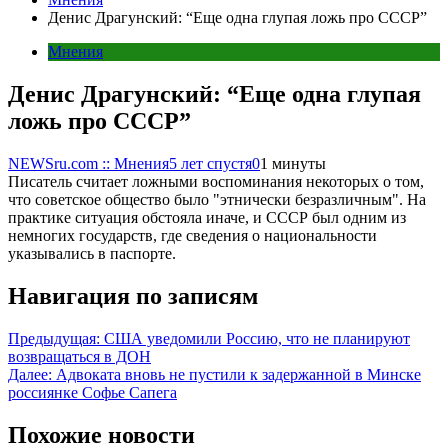
Денис Драгунский: “Еще одна глупая ложь про СССР”
Мнения
Денис Драгунский: “Еще одна глупая
ложь про СССР”
NEWSru.com :: Мнения
5 лет спустя
0
1 минуты
Писатель считает ложными воспоминания некоторых о том,
что советское общество было "этнически безразличным". На
практике ситуация обстояла иначе, и СССР был одним из
немногих государств, где сведения о национальности
указывались в паспорте.
Навигация по записям
Предыдущая:
США уведомили Россию, что не планируют
возвращаться в ДОН
Далее:
Адвоката вновь не пустили к задержанной в Минске
россиянке Софье Сапега
Похожие новости