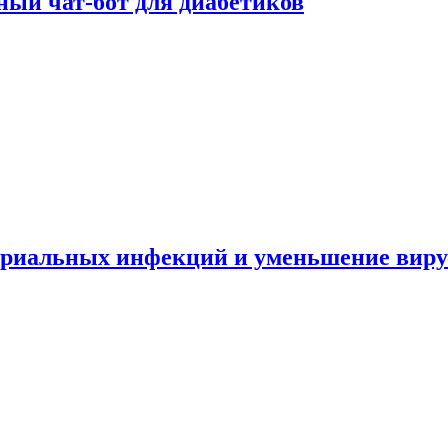
ный чат-бот для диабетиков
териальных инфекций и уменьшение вир