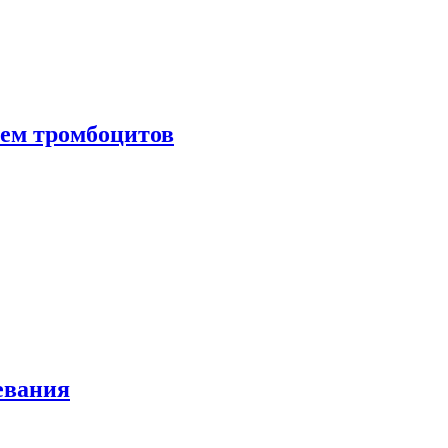
нем тромбоцитов
евания