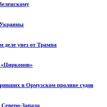
 Зеленскому
 Украины
м деле увез от Трампа
 «Цирконов»
трявших в Ормузском проливе судов
с Северо-Запада