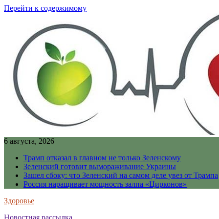
Перейти к содержимому
6 августа, 2026
Трамп отказал в главном не только Зеленскому
Зеленский готовит вымораживание Украины
Зашел сбоку: что Зеленский на самом деле увез от Трампа
Россия наращивает мощность залпа «Цирконов»
Здоровье
Новостная рассылка