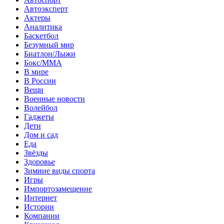
Автоэксперт
Актеры
Аналитика
Баскетбол
Безумный мир
Биатлон/Лыжи
Бокс/MMA
В мире
В России
Вещи
Военные новости
Волейбол
Гаджеты
Дети
Дом и сад
Еда
Звёзды
Здоровье
Зимние виды спорта
Игры
Импортозамещение
Интернет
Истории
Компании