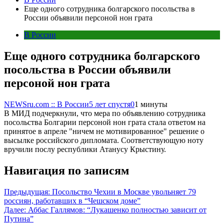
Еще одного сотрудника болгарского посольства в
России объявили персоной нон грата
В России
Еще одного сотрудника болгарского
посольства в России объявили
персоной нон грата
NEWSru.com :: В России
5 лет спустя
0
1 минуты
В МИД подчеркнули, что мера по объявлению сотрудника
посольства Болгарии персоной нон грата стала ответом на
принятое в апреле "ничем не мотивированное" решение о
высылке российского дипломата. Соответствующую ноту
вручили послу республики Атанусу Крыстину.
Навигация по записям
Предыдущая:
Посольство Чехии в Москве увольняет 79
россиян, работавших в “Чешском доме”
Далее:
Аббас Галлямов: “Лукашенко полностью зависит от
Путина”