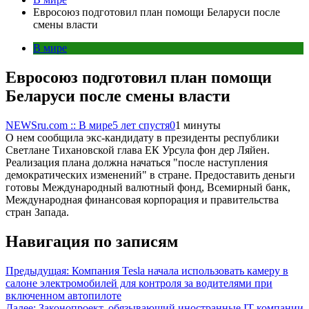
Евросоюз подготовил план помощи Беларуси после
смены власти
В мире
Евросоюз подготовил план помощи
Беларуси после смены власти
NEWSru.com :: В мире
5 лет спустя
0
1 минуты
О нем сообщила экс-кандидату в президенты республики
Светлане Тихановской глава ЕК Урсула фон дер Ляйен.
Реализация плана должна начаться "после наступления
демократических изменений" в стране. Предоставить деньги
готовы Международный валютный фонд, Всемирный банк,
Международная финансовая корпорация и правительства
стран Запада.
Навигация по записям
Предыдущая:
Компания Tesla начала использовать камеру в
салоне электромобилей для контроля за водителями при
включенном автопилоте
Далее:
Законопроект, обязывающий иностранные IT-компании