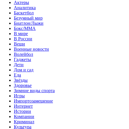
Актеры
Аналитика
Баскетбол
Безумный мир
Биатлон/Лыжи
Бокс/MMA
В мире
В России
Вещи
Военные новости
Волейбол
Гаджеты
Дети
Дом и сад
Еда
Звёзды
Здоровье
Зимние виды спорта
Игры
Импортозамещение
Интернет
Истории
Компании
Криминал
Культура