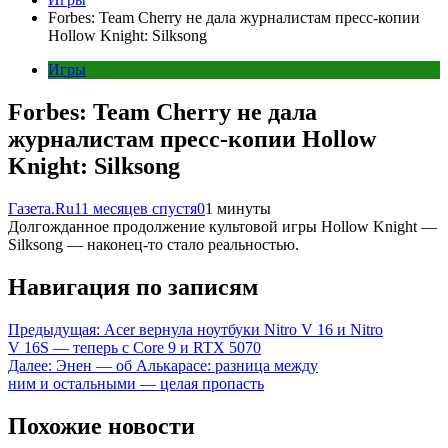
Forbes: Team Cherry не дала журналистам пресс-копии
Hollow Knight: Silksong
Игры
Forbes: Team Cherry не дала
журналистам пресс-копии Hollow
Knight: Silksong
Газета.Ru
11 месяцев спустя
0
1 минуты
Долгожданное продолжение культовой игры Hollow Knight —
Silksong — наконец-то стало реальностью.
Навигация по записям
Предыдущая:
Acer вернула ноутбуки Nitro V 16 и Nitro
V 16S — теперь с Core 9 и RTX 5070
Далее:
Энен — об Алькарасе: разница между
ним и остальными — целая пропасть
Похожие новости