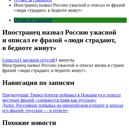
Иностранец назвал Россию ужасной и описал ее фразой
«люди страдают, в бедноте живут»
Отдых за границей
Иностранец назвал Россию ужасной
и описал ее фразой «люди страдают,
в бедноте живут»
Lenta.ru
11 месяцев спустя
0
1 минуты
Иностранец назвал Россию ужасной и описал жизнь в стране
фразой «люди страдают, в бедноте живут».
Навигация по записям
Предыдущая:
Тревел-блогер побывал в Никарагуа и описал
местных фразой «спиваются прям как русские»
Далее:
Россиянин побывал на европейском курорте и описал
его фразой «русские — в почете»
Похожие новости