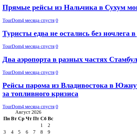
Прямые рейсы из Нальчика в Сухум мог
TourDom
4 месяца спустя
0
Туристы едва не остались без ночлега в
TourDom
4 месяца спустя
0
Два аэропорта в разных частях Стамбул
TourDom
4 месяца спустя
0
Рейсы парома из Владивостока в Южну
за топливного кризиса
TourDom
4 месяца спустя
0
Август 2026
Пн
Вт
Ср
Чт
Пт
Сб
Вс
1
2
3
4
5
6
7
8
9