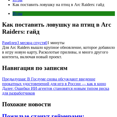
Как поставить ловушку на птиц в Arc Raiders: гайд
Игры
Как поставить ловушку на птиц в Arc
Raiders: гайд
Рамблер
3 месяца спустя
0
1 минуты
Для Arc Raiders вышло крупное обновление, которое добавило
в игру новую карту, Расколотые приливы, и много другого
контента, включая новый проект.
Навигация по записям
Предыдущая:
В Госдуме снова обсуждают введение
прокатных удостоверений для игр в России — как в кино
Далее:
Ошибки ИИ-агентов становятся новым типом риска
для разработчиков
Похожие новости
Пожилые станут геймерами: