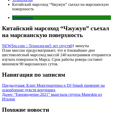
Китайский марсоход “Чжужун” съехал на марсианскую
поверхность
Технологии
Китайский марсоход “Чжужун” съехал
на марсианскую поверхность
NEWSru.com :: Технологии
5 лет спустя
0
1 минуты
План миссии предусматривает, что в ближайшие дни
шестиколесный марсоход массой 240 килограммов отправится
изучать поверхность Марса. Срок работы ровера составит
минимум 90 марсианских суток.
Навигация по записям
Предыдущая:
Клип Моргенштерна и DJ Smash проверят на
оскорбление чувств верующих
Далее:
“Евровидение-2021” выиграла группа Maneskin из
Италии
Похожие новости