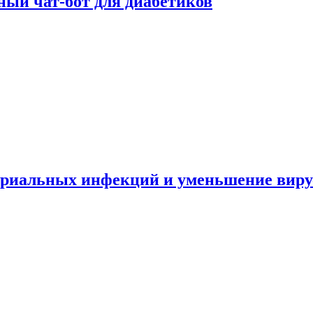
ный чат-бот для диабетиков
териальных инфекций и уменьшение вир