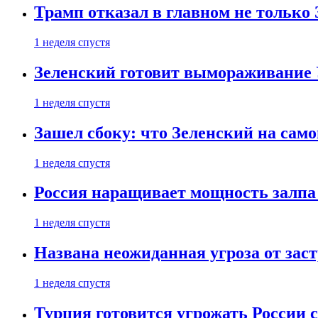
Трамп отказал в главном не только
1 неделя спустя
Зеленский готовит вымораживание
1 неделя спустя
Зашел сбоку: что Зеленский на само
1 неделя спустя
Россия наращивает мощность залпа
1 неделя спустя
Названа неожиданная угроза от зас
1 неделя спустя
Турция готовится угрожать России 