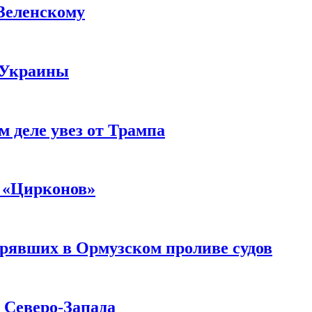
 Зеленскому
 Украины
м деле увез от Трампа
 «Цирконов»
трявших в Ормузском проливе судов
с Северо-Запада