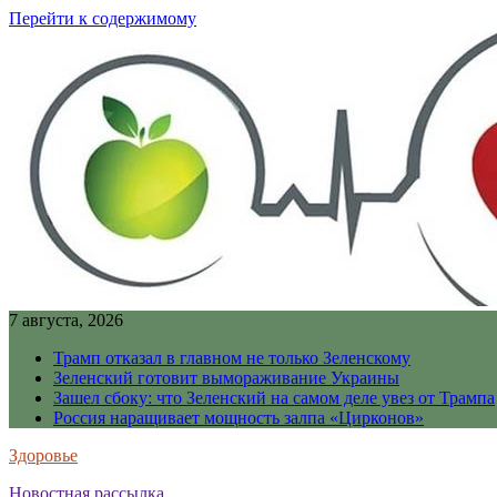
Перейти к содержимому
7 августа, 2026
Трамп отказал в главном не только Зеленскому
Зеленский готовит вымораживание Украины
Зашел сбоку: что Зеленский на самом деле увез от Трампа
Россия наращивает мощность залпа «Цирконов»
Здоровье
Новостная рассылка