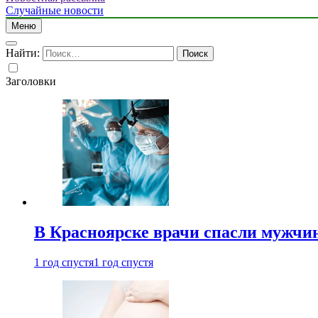
Случайные новости
Меню
Найти:
Заголовки
В Красноярске врачи спасли мужчи
1 год спустя
1 год спустя