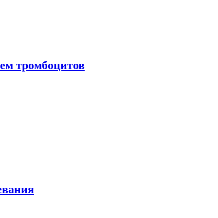
нем тромбоцитов
евания