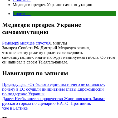
Медведев предрек Украине самоампутацию
Политика
Медведев предрек Украине
самоампутацию
Рамблер
9 месяцев спустя
0
1 минуты
Зампред Совбеза РФ Дмитрий Медведев заявил,
что киевскому режиму придется «совершить
самоампутацию», иначе его ждет неминуемая гибель. Об этом
он написал в своем Telegram-канале.
Навигация по записям
Предыдущая:
«От былого единства ничего не осталось»:
почему в ЕС осудили инициативы главы Еврокомиссии
по поддержке Украины
Далее:
Несбывшееся пророчество Жириновского. Захват
русского города по сценарию НАТО. Противник
уже в Балтике