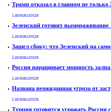
Трамп отказал в главном не только
1 неделя спустя
Зеленский готовит вымораживание
1 неделя спустя
Зашел сбоку: что Зеленский на само
1 неделя спустя
Россия наращивает мощность залпа
1 неделя спустя
Названа неожиданная угроза от зас
1 неделя спустя
Турция готовится угрожать России 