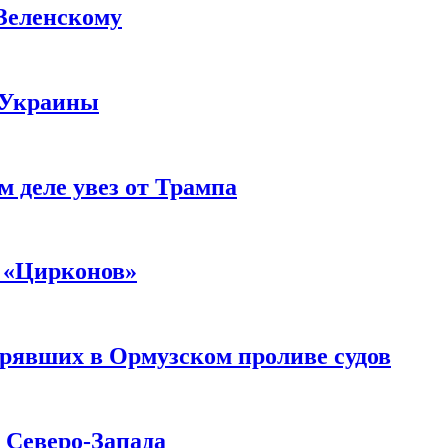
 Зеленскому
 Украины
м деле увез от Трампа
 «Цирконов»
трявших в Ормузском проливе судов
с Северо-Запада