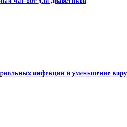
ный чат-бот для диабетиков
териальных инфекций и уменьшение вир