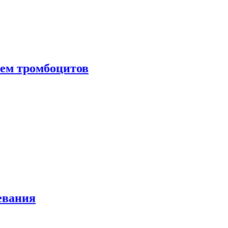
нем тромбоцитов
евания