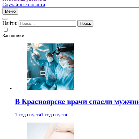
Случайные новости
Меню
Найти:
Заголовки
В Красноярске врачи спасли мужчи
1 год спустя
1 год спустя