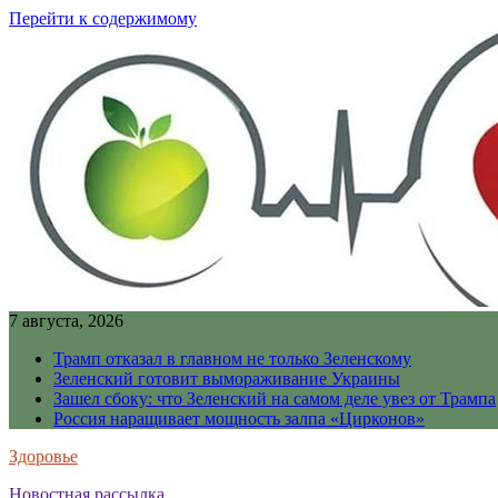
Перейти к содержимому
7 августа, 2026
Трамп отказал в главном не только Зеленскому
Зеленский готовит вымораживание Украины
Зашел сбоку: что Зеленский на самом деле увез от Трампа
Россия наращивает мощность залпа «Цирконов»
Здоровье
Новостная рассылка