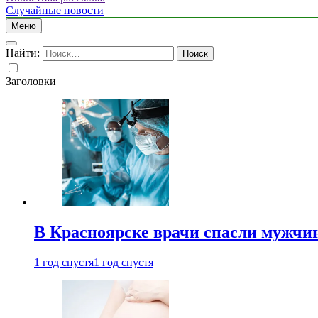
Случайные новости
Меню
Найти:
Заголовки
В Красноярске врачи спасли мужчи
1 год спустя
1 год спустя