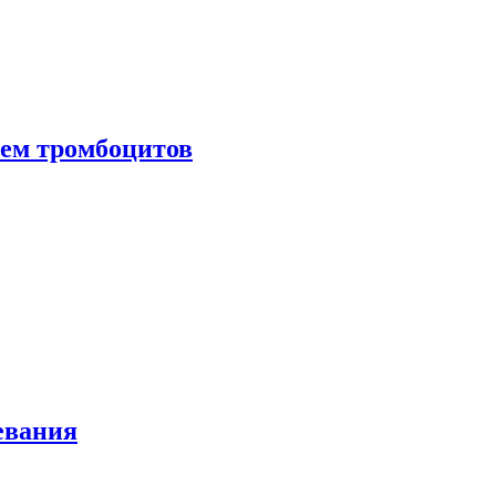
нем тромбоцитов
евания