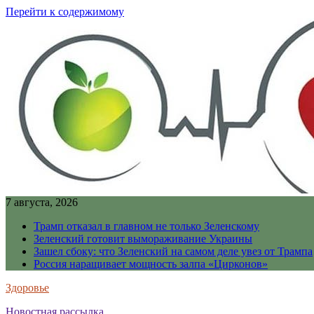
Перейти к содержимому
7 августа, 2026
Трамп отказал в главном не только Зеленскому
Зеленский готовит вымораживание Украины
Зашел сбоку: что Зеленский на самом деле увез от Трампа
Россия наращивает мощность залпа «Цирконов»
Здоровье
Новостная рассылка