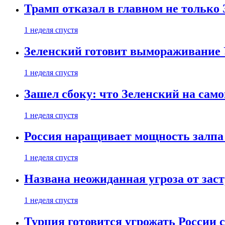
Трамп отказал в главном не только
1 неделя спустя
Зеленский готовит вымораживание
1 неделя спустя
Зашел сбоку: что Зеленский на само
1 неделя спустя
Россия наращивает мощность залпа
1 неделя спустя
Названа неожиданная угроза от зас
1 неделя спустя
Турция готовится угрожать России 