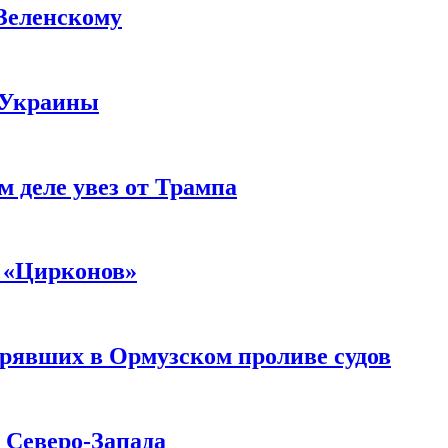
 Зеленскому
 Украины
м деле увез от Трампа
 «Цирконов»
трявших в Ормузском проливе судов
с Северо-Запада