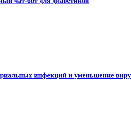
ный чат-бот для диабетиков
териальных инфекций и уменьшение вир