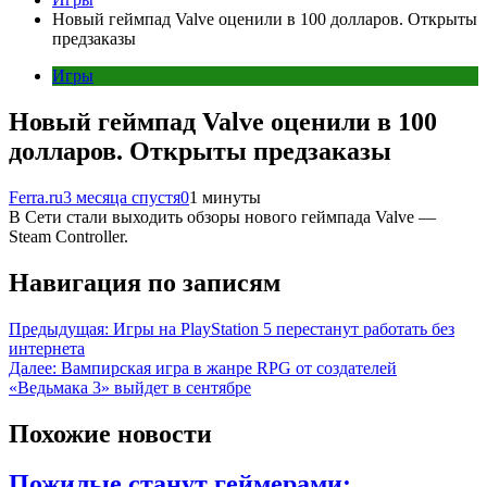
Новый геймпад Valve оценили в 100 долларов. Открыты
предзаказы
Игры
Новый геймпад Valve оценили в 100
долларов. Открыты предзаказы
Ferra.ru
3 месяца спустя
0
1 минуты
В Сети стали выходить обзоры нового геймпада Valve —
Steam Controller.
Навигация по записям
Предыдущая:
Игры на PlayStation 5 перестанут работать без
интернета
Далее:
Вампирская игра в жанре RPG от создателей
«Ведьмака 3» выйдет в сентябре
Похожие новости
Пожилые станут геймерами: