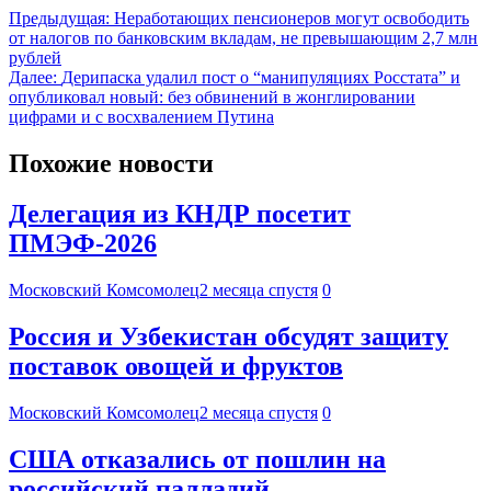
Предыдущая:
Неработающих пенсионеров могут освободить
от налогов по банковским вкладам, не превышающим 2,7 млн
рублей
Далее:
Дерипаска удалил пост о “манипуляциях Росстата” и
опубликовал новый: без обвинений в жонглировании
цифрами и с восхвалением Путина
Похожие новости
Делегация из КНДР посетит
ПМЭФ-2026
Московский Комсомолец
2 месяца спустя
0
Россия и Узбекистан обсудят защиту
поставок овощей и фруктов
Московский Комсомолец
2 месяца спустя
0
США отказались от пошлин на
российский палладий