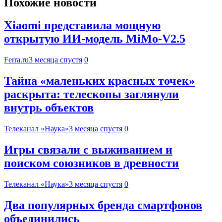
Похожие новости
Xiaomi представила мощную
открытую ИИ-модель MiMo-V2.5
Ferra.ru
3 месяца спустя
0
Тайна «маленьких красных точек»
раскрыта: телескопы заглянули
внутрь объектов
Телеканал «Наука»
3 месяца спустя
0
Игры связали с выживанием и
поиском союзников в древности
Телеканал «Наука»
3 месяца спустя
0
Два популярных бренда смартфонов
объединились