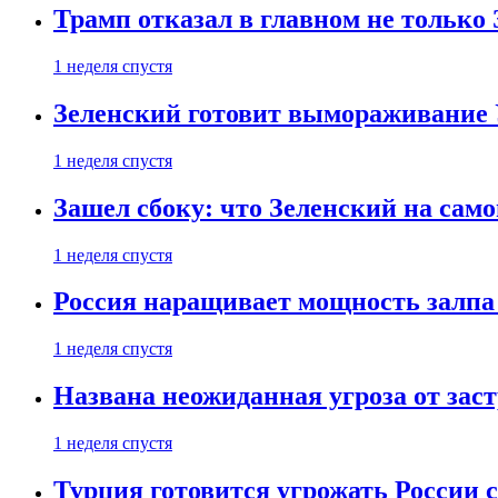
Трамп отказал в главном не только
1 неделя спустя
Зеленский готовит вымораживание
1 неделя спустя
Зашел сбоку: что Зеленский на само
1 неделя спустя
Россия наращивает мощность залпа
1 неделя спустя
Названа неожиданная угроза от зас
1 неделя спустя
Турция готовится угрожать России 