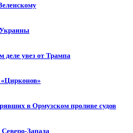
 Зеленскому
 Украины
м деле увез от Трампа
 «Цирконов»
трявших в Ормузском проливе судов
с Северо-Запада