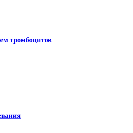
нем тромбоцитов
евания