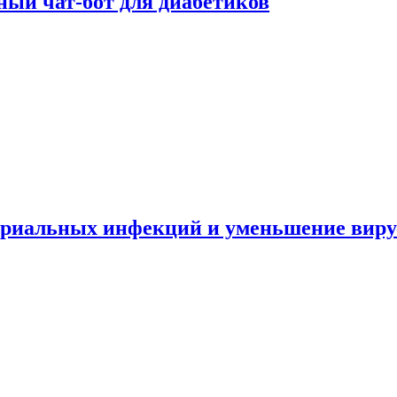
ный чат-бот для диабетиков
териальных инфекций и уменьшение вир