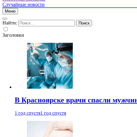
Случайные новости
Меню
Найти:
Заголовки
В Красноярске врачи спасли мужчи
1 год спустя
1 год спустя