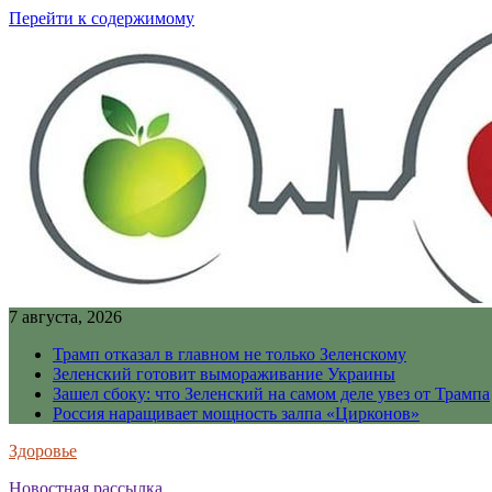
Перейти к содержимому
7 августа, 2026
Трамп отказал в главном не только Зеленскому
Зеленский готовит вымораживание Украины
Зашел сбоку: что Зеленский на самом деле увез от Трампа
Россия наращивает мощность залпа «Цирконов»
Здоровье
Новостная рассылка