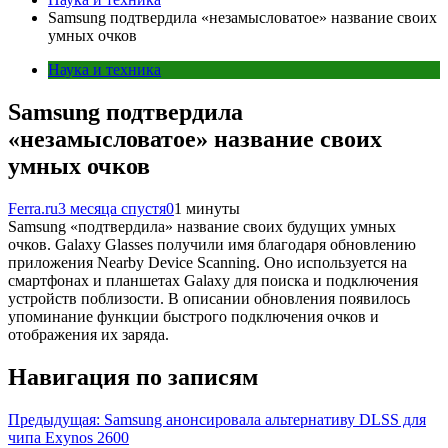
Samsung подтвердила «незамысловатое» название своих
умных очков
Наука и техника
Samsung подтвердила
«незамысловатое» название своих
умных очков
Ferra.ru
3 месяца спустя
0
1 минуты
Samsung «подтвердила» название своих будущих умных
очков. Galaxy Glasses получили имя благодаря обновлению
приложения Nearby Device Scanning. Оно используется на
смартфонах и планшетах Galaxy для поиска и подключения
устройств поблизости. В описании обновления появилось
упоминание функции быстрого подключения очков и
отображения их заряда.
Навигация по записям
Предыдущая:
Samsung анонсировала альтернативу DLSS для
чипа Exynos 2600