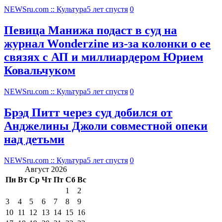
NEWSru.com :: Культура
5 лет спустя
0
Певица Манижа подаст в суд на
журнал Wonderzine из-за колонки о ее
связях с АП и миллиардером Юрием
Ковальчуком
NEWSru.com :: Культура
5 лет спустя
0
Брэд Питт через суд добился от
Анджелины Джоли совместной опеки
над детьми
NEWSru.com :: Культура
5 лет спустя
0
Август 2026
Пн
Вт
Ср
Чт
Пт
Сб
Вс
1
2
3
4
5
6
7
8
9
10
11
12
13
14
15
16