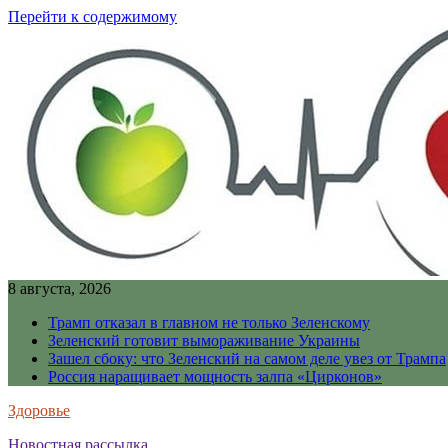
Перейти к содержимому
8 августа, 2026
Трамп отказал в главном не только Зеленскому
Зеленский готовит вымораживание Украины
Зашел сбоку: что Зеленский на самом деле увез от Трампа
Россия наращивает мощность залпа «Цирконов»
Здоровье
Новостная рассылка