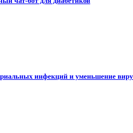
ный чат-бот для диабетиков
териальных инфекций и уменьшение вир