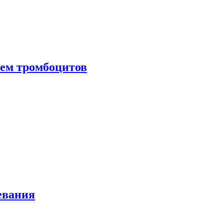
нем тромбоцитов
евания