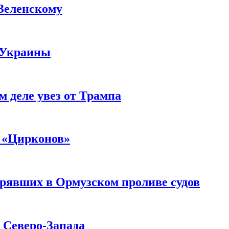
 Зеленскому
 Украины
м деле увез от Трампа
 «Цирконов»
трявших в Ормузском проливе судов
с Северо-Запада