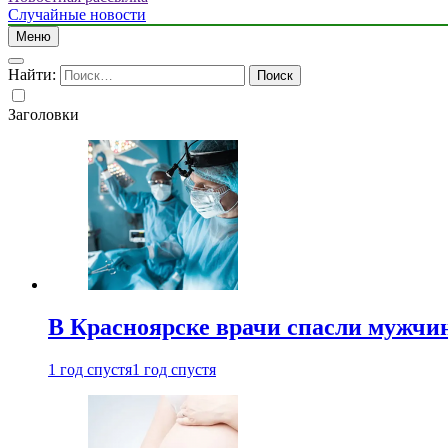
Случайные новости
Меню
Найти:
Заголовки
В Красноярске врачи спасли мужчи
1 год спустя
1 год спустя