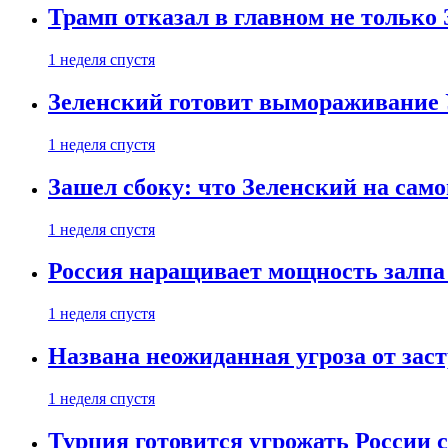
Трамп отказал в главном не только
1 неделя спустя
Зеленский готовит вымораживание
1 неделя спустя
Зашел сбоку: что Зеленский на само
1 неделя спустя
Россия наращивает мощность залпа
1 неделя спустя
Названа неожиданная угроза от зас
1 неделя спустя
Турция готовится угрожать России 