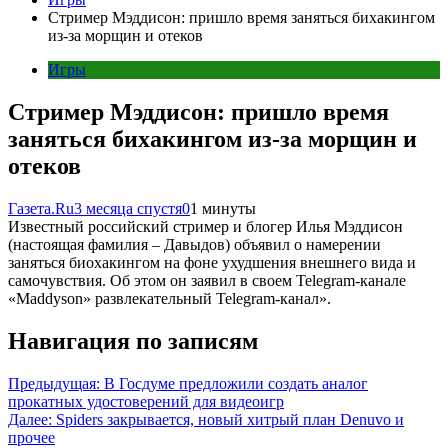
Стример Мэддисон: пришло время заняться бихакингом
из-за морщин и отеков
Игры
Стример Мэддисон: пришло время
заняться бихакингом из-за морщин и
отеков
Газета.Ru
3 месяца спустя
0
1 минуты
Известный российский стример и блогер Илья Мэддисон
(настоящая фамилия – Давыдов) объявил о намерении
заняться биохакингом на фоне ухудшения внешнего вида и
самочувствия. Об этом он заявил в своем Telegram-канале
«Maddyson» развлекательный Telegram-канал».
Навигация по записям
Предыдущая:
В Госдуме предложили создать аналог
прокатных удостоверений для видеоигр
Далее:
Spiders закрывается, новый хитрый план Denuvo и
прочее