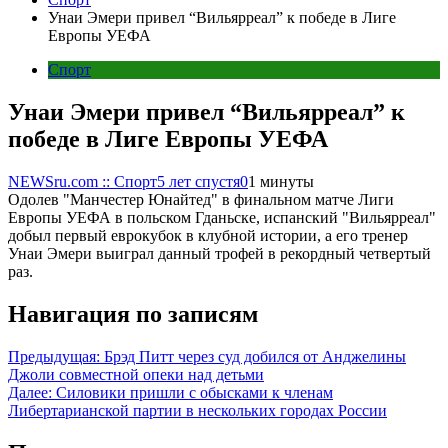
Унаи Эмери привел “Вильярреал” к победе в Лиге
Европы УЕФА
Спорт
Унаи Эмери привел “Вильярреал” к
победе в Лиге Европы УЕФА
NEWSru.com :: Спорт
5 лет спустя
0
1 минуты
Одолев "Манчестер Юнайтед" в финальном матче Лиги
Европы УЕФА в польском Гданьске, испанский "Вильярреал"
добыл первый еврокубок в клубной истории, а его тренер
Унаи Эмери выиграл данный трофей в рекордный четвертый
раз.
Навигация по записям
Предыдущая:
Брэд Питт через суд добился от Анджелины
Джоли совместной опеки над детьми
Далее:
Силовики пришли с обысками к членам
Либертарианской партии в нескольких городах России