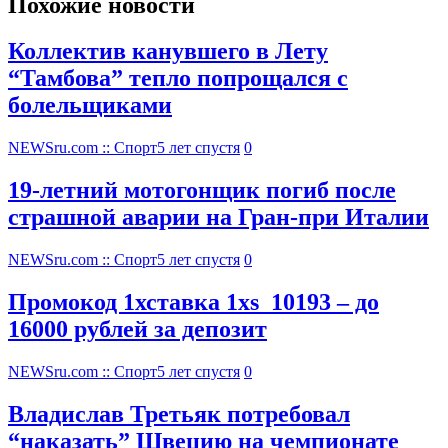
Похожие новости
Коллектив канувшего в Лету
“Тамбова” тепло попрощался с
болельщиками
NEWSru.com :: Спорт
5 лет спустя
0
19-летний мотогонщик погиб после
страшной аварии на Гран-при Италии
NEWSru.com :: Спорт
5 лет спустя
0
Промокод 1хставка 1xs_10193 – до
16000 рублей за депозит
NEWSru.com :: Спорт
5 лет спустя
0
Владислав Третьяк потребовал
“наказать” Швецию на чемпионате