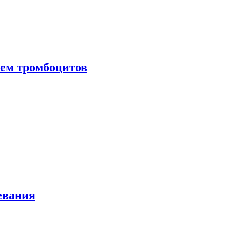
нем тромбоцитов
евания