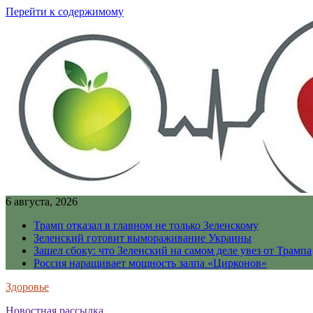
Перейти к содержимому
6 августа, 2026
Трамп отказал в главном не только Зеленскому
Зеленский готовит вымораживание Украины
Зашел сбоку: что Зеленский на самом деле увез от Трампа
Россия наращивает мощность залпа «Цирконов»
Здоровье
Новостная рассылка