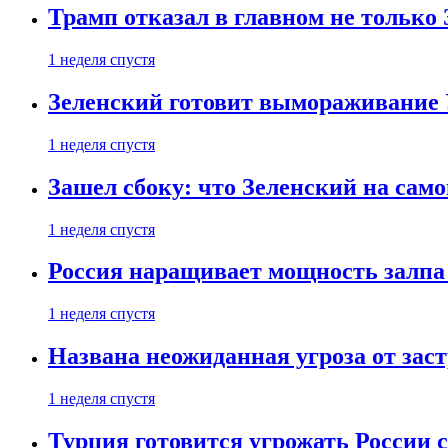
Трамп отказал в главном не только
1 неделя спустя
Зеленский готовит вымораживание
1 неделя спустя
Зашел сбоку: что Зеленский на само
1 неделя спустя
Россия наращивает мощность залпа
1 неделя спустя
Названа неожиданная угроза от зас
1 неделя спустя
Турция готовится угрожать России 