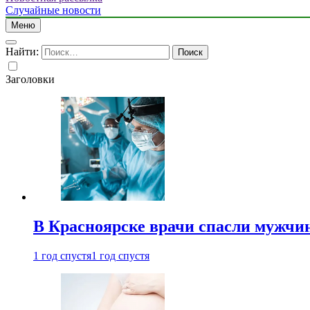
Случайные новости
Меню
Найти:
Заголовки
В Красноярске врачи спасли мужчи
1 год спустя
1 год спустя