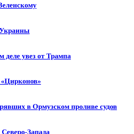
 Зеленскому
 Украины
м деле увез от Трампа
 «Цирконов»
трявших в Ормузском проливе судов
с Северо-Запада