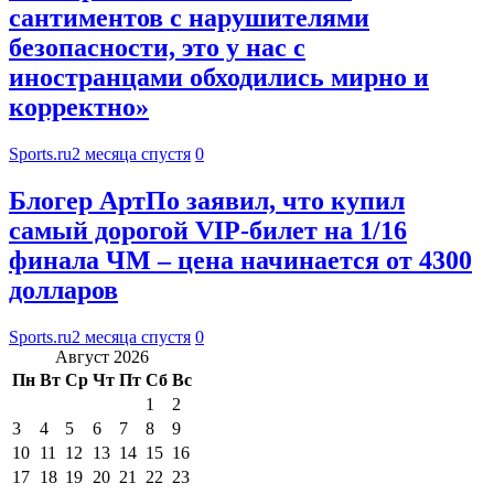
сантиментов с нарушителями
безопасности, это у нас с
иностранцами обходились мирно и
корректно»
Sports.ru
2 месяца спустя
0
Блогер АртПо заявил, что купил
самый дорогой VIP-билет на 1/16
финала ЧМ – цена начинается от 4300
долларов
Sports.ru
2 месяца спустя
0
Август 2026
Пн
Вт
Ср
Чт
Пт
Сб
Вс
1
2
3
4
5
6
7
8
9
10
11
12
13
14
15
16
17
18
19
20
21
22
23