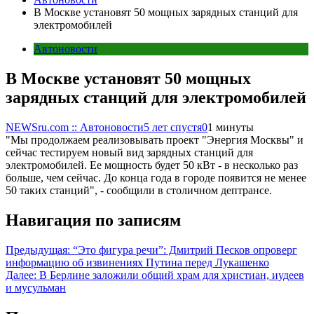
В Москве установят 50 мощных зарядных станций для
электромобилей
Автоновости
В Москве установят 50 мощных
зарядных станций для электромобилей
NEWSru.com :: Автоновости
5 лет спустя
0
1 минуты
"Мы продолжаем реализовывать проект "Энергия Москвы" и
сейчас тестируем новый вид зарядных станций для
электромобилей. Ее мощность будет 50 кВт - в несколько раз
больше, чем сейчас. До конца года в городе появится не менее
50 таких станций", - сообщили в столичном дептрансе.
Навигация по записям
Предыдущая:
“Это фигура речи”: Дмитрий Песков опроверг
информацию об извинениях Путина перед Лукашенко
Далее:
В Берлине заложили общий храм для христиан, иудеев
и мусульман