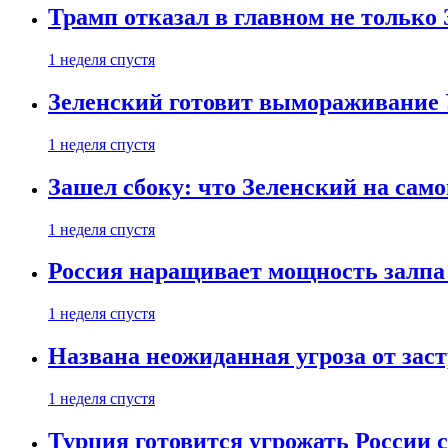
Трамп отказал в главном не только
1 неделя спустя
Зеленский готовит вымораживание
1 неделя спустя
Зашел сбоку: что Зеленский на само
1 неделя спустя
Россия наращивает мощность залпа
1 неделя спустя
Названа неожиданная угроза от зас
1 неделя спустя
Турция готовится угрожать России 