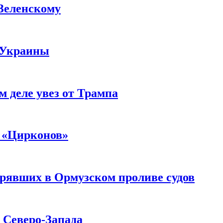
 Зеленскому
 Украины
м деле увез от Трампа
 «Цирконов»
трявших в Ормузском проливе судов
с Северо-Запада