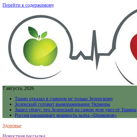
Перейти к содержимому
7 августа, 2026
Трамп отказал в главном не только Зеленскому
Зеленский готовит вымораживание Украины
Зашел сбоку: что Зеленский на самом деле увез от Трампа
Россия наращивает мощность залпа «Цирконов»
Здоровье
Новостная рассылка