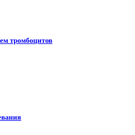
нем тромбоцитов
евания