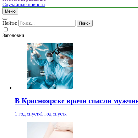
Случайные новости
Меню
Найти:
Заголовки
В Красноярске врачи спасли мужчи
1 год спустя
1 год спустя