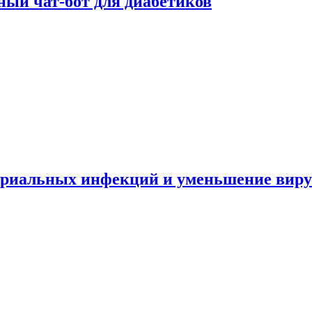
ный чат-бот для диабетиков
териальных инфекций и уменьшение вир