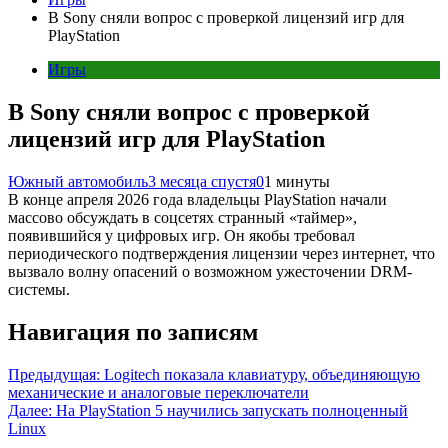
В Sony сняли вопрос с проверкой лицензий игр для
PlayStation
Игры
В Sony сняли вопрос с проверкой
лицензий игр для PlayStation
Южный автомобиль
3 месяца спустя
0
1 минуты
В конце апреля 2026 года владельцы PlayStation начали
массово обсуждать в соцсетях странный «таймер»,
появившийся у цифровых игр. Он якобы требовал
периодического подтверждения лицензии через интернет, что
вызвало волну опасений о возможном ужесточении DRM-
системы.
Навигация по записям
Предыдущая:
Logitech показала клавиатуру, объединяющую
механические и аналоговые переключатели
Далее:
На PlayStation 5 научились запускать полноценный
Linux