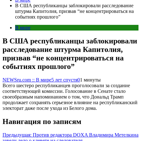
В США республиканцы заблокировали расследование
штурма Капитолия, призвав “не концентрироваться на
событиях прошлого”
В мире
В США республиканцы заблокировали
расследование штурма Капитолия,
призвав “не концентрироваться на
событиях прошлого”
NEWSru.com :: В мире
5 лет спустя
0
1 минуты
Всего шестеро республиканцев проголосовали за создание
соответствующей комиссии. Голосование в Сенате стало
своеобразным напоминанием о том, что Дональд Трамп
продолжает сохранять серьезное влияние на республиканский
электорат даже после ухода из Белого дома.
Навигация по записям
Предыдущая:
Против редактора DOXA Владимира Метелкина
завели дело о клевете на следователя