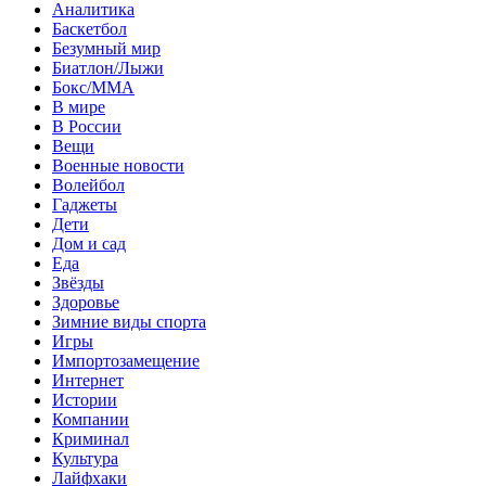
Аналитика
Баскетбол
Безумный мир
Биатлон/Лыжи
Бокс/MMA
В мире
В России
Вещи
Военные новости
Волейбол
Гаджеты
Дети
Дом и сад
Еда
Звёзды
Здоровье
Зимние виды спорта
Игры
Импортозамещение
Интернет
Истории
Компании
Криминал
Культура
Лайфхаки