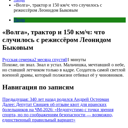
«Волга», трактор и 150 км/ч: что случилось с
режиссёром Леонидом Быковым
Люди
«Волга», трактор и 150 км/ч: что
случилось с режиссёром Леонидом
Быковым
Русская семерка
2 месяца спустя
0
1 минуты
Похоже, он знал. Знал и устал. Мальчишка, мечтавший о небе,
но ставший летчиком только в кадре. Создатель самой светлой
военной драмы, который полжизни отбивал её у чиновников.
Навигация по записям
Предыдущая:
340 лет назад родился Андрей Остерман
Далее:
Депутат Свищев об отзыве квот для иранских
болельщиков на ЧМ-2026: «Недопустимо с точки зрения
спорта, но по соображениям безопасности — возможно,
единственный правильный вариант»