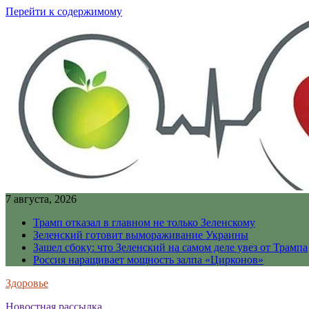
Перейти к содержимому
7 августа, 2026
Трамп отказал в главном не только Зеленскому
Зеленский готовит вымораживание Украины
Зашел сбоку: что Зеленский на самом деле увез от Трампа
Россия наращивает мощность залпа «Цирконов»
Здоровье
Новостная рассылка