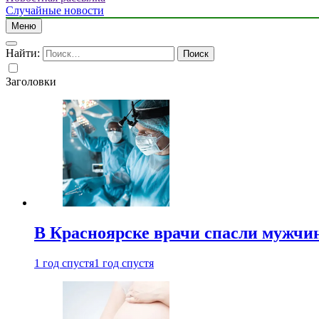
Случайные новости
Меню
Найти:
Заголовки
В Красноярске врачи спасли мужчи
1 год спустя
1 год спустя