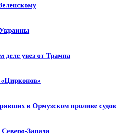
 Зеленскому
 Украины
м деле увез от Трампа
 «Цирконов»
трявших в Ормузском проливе судов
с Северо-Запада