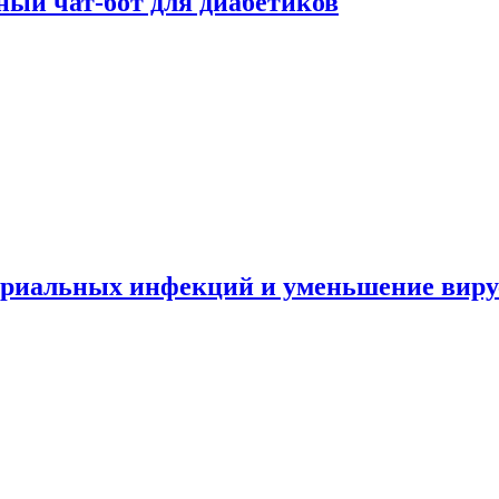
ный чат-бот для диабетиков
териальных инфекций и уменьшение вир