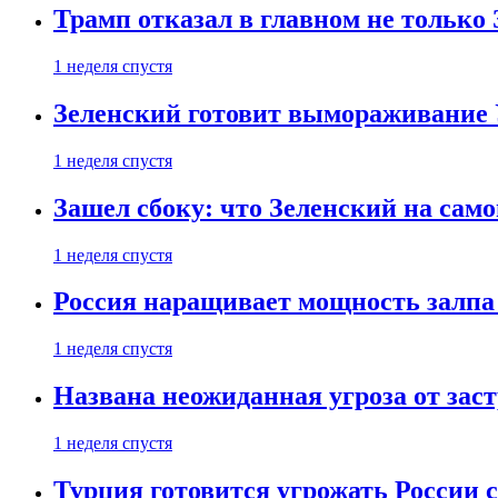
Трамп отказал в главном не только
1 неделя спустя
Зеленский готовит вымораживание
1 неделя спустя
Зашел сбоку: что Зеленский на само
1 неделя спустя
Россия наращивает мощность залпа
1 неделя спустя
Названа неожиданная угроза от зас
1 неделя спустя
Турция готовится угрожать России 