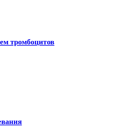
нем тромбоцитов
евания