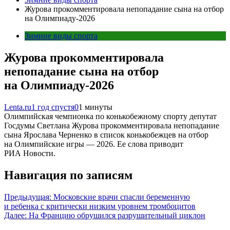
Журова прокомментировала непопадание сына на отбор
на Олимпиаду-2026
Зимние виды спорта
Журова прокомментировала
непопадание сына на отбор
на Олимпиаду-2026
Lenta.ru
1 год спустя
0
1 минуты
Олимпийская чемпионка по конькобежному спорту депутат
Госдумы Светлана Журова прокомментировала непопадание
сына Ярослава Черненко в список конькобежцев на отбор
на Олимпийские игры — 2026. Ее слова приводит
РИА Новости.
Навигация по записям
Предыдущая:
Московские врачи спасли беременную
и ребенка с критически низким уровнем тромбоцитов
Далее:
На Францию обрушился разрушительный циклон