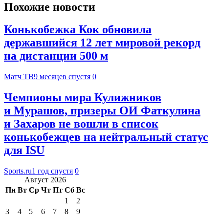
Похожие новости
Конькобежка Кок обновила
державшийся 12 лет мировой рекорд
на дистанции 500 м
Матч ТВ
9 месяцев спустя
0
Чемпионы мира Кулижников
и Мурашов, призеры ОИ Фаткулина
и Захаров не вошли в список
конькобежцев на нейтральный статус
для ISU
Sports.ru
1 год спустя
0
Август 2026
Пн
Вт
Ср
Чт
Пт
Сб
Вс
1
2
3
4
5
6
7
8
9