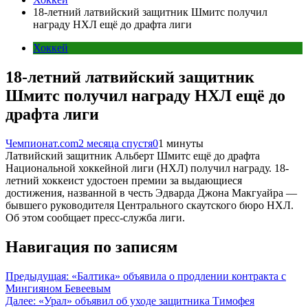
18-летний латвийский защитник Шмитс получил
награду НХЛ ещё до драфта лиги
Хоккей
18-летний латвийский защитник
Шмитс получил награду НХЛ ещё до
драфта лиги
Чемпионат.com
2 месяца спустя
0
1 минуты
Латвийский защитник Альберт Шмитс ещё до драфта
Национальной хоккейной лиги (НХЛ) получил награду. 18-
летний хоккеист удостоен премии за выдающиеся
достижения, названной в честь Эдварда Джона Макгуайра —
бывшего руководителя Центрального скаутского бюро НХЛ.
Об этом сообщает пресс-служба лиги.
Навигация по записям
Предыдущая:
«Балтика» объявила о продлении контракта с
Мингияном Бевеевым
Далее:
«Урал» объявил об уходе защитника Тимофея