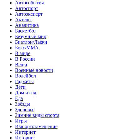
Автособытия
Автоспорт
Автоэксперт
Актеры
Аналитика
Баскетбол
Безумный мир
Биатлон/Лыжи
Бокс/MMA
В мире
В России
Вещи
Военные новости
Волейбол
Гаджеты
Дети
Дом и сад
Еда
Звёзды
Здоровье
Зимние виды спорта
Игры
Импортозамещение
Интернет
Истории